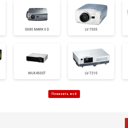
SX80 MARK II D
LV-7555
WUX450ST
LV-7210