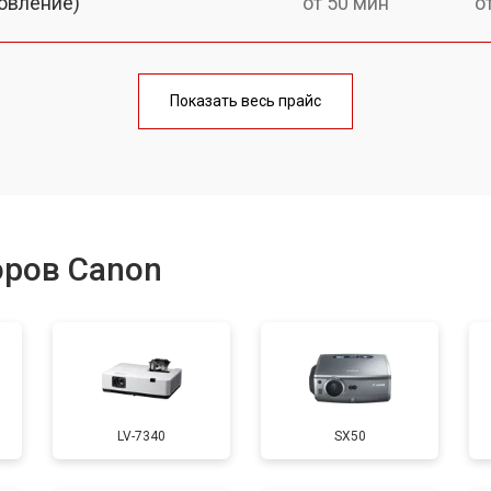
овление)
от 50 мин
о
от 60 мин
о
Показать весь прайс
от 50 мин
о
от 60 мин
о
оров Canon
от 50 мин
о
от 70 мин
о
LV-7340
SX50
от 50 мин
о