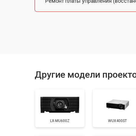
Ремонт платы управления (восстан
Замена лампы подсветки
Ремонт блока управления
Прошивка
Другие модели проект
Ремонт системы охлаждения
Ремонт блока питания
LX-MU600Z
WUX400ST
Замена блока розжига