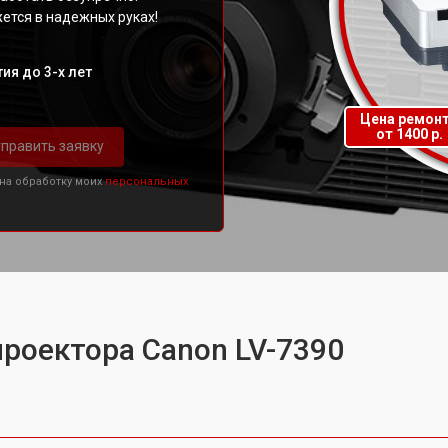
ется в надежных руках!
ия до 3-х лет
Цена ремон
от 1400 р.
править заявку
 на обработку моих
персональных
проектора Canon LV-7390