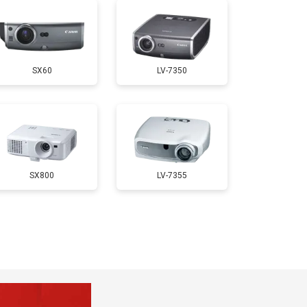
SX60
LV-7350
SX800
LV-7355