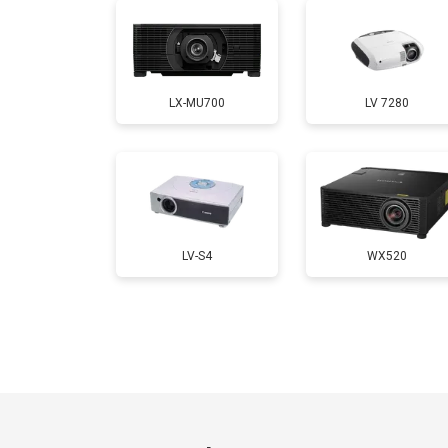
LX-MU700
LV 7280
LV-S4
WX520