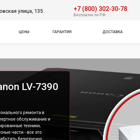
+7 (800) 302-30-78
вская улица, 135
Бесплатно по РФ
ЦЕНЫ
ГАРАНТИЯ
ДОСТАВКА
anon LV-7390
ионального ремонта в
пертное обслуживание и
ированные техники,
ные части - все это
работать безупречно.