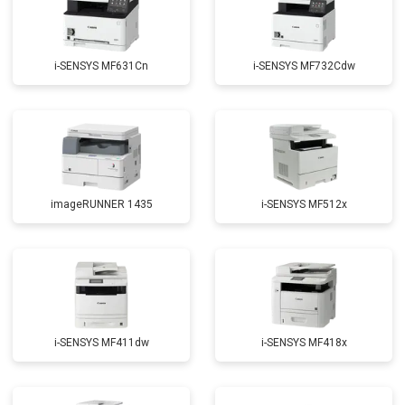
i-SENSYS MF631Cn
i-SENSYS MF732Cdw
imageRUNNER 1435
i-SENSYS MF512x
i-SENSYS MF411dw
i-SENSYS MF418x