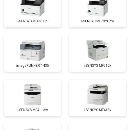
i-SENSYS MF631Cn
i-SENSYS MF732Cdw
imageRUNNER 1435
i-SENSYS MF512x
i-SENSYS MF411dw
i-SENSYS MF418x