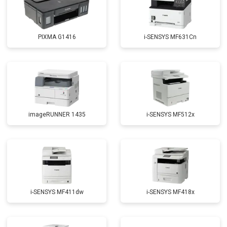
PIXMA G1416
i-SENSYS MF631Cn
imageRUNNER 1435
i-SENSYS MF512x
i-SENSYS MF411dw
i-SENSYS MF418x