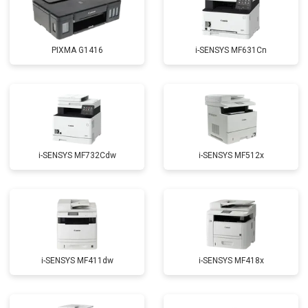
PIXMA G1416
i-SENSYS MF631Cn
i-SENSYS MF732Cdw
i-SENSYS MF512x
i-SENSYS MF411dw
i-SENSYS MF418x