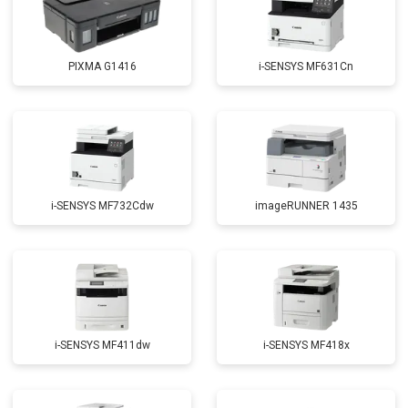
PIXMA G1416
i-SENSYS MF631Cn
i-SENSYS MF732Cdw
imageRUNNER 1435
i-SENSYS MF411dw
i-SENSYS MF418x