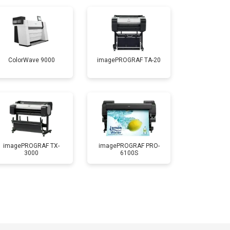
ColorWave 9000
imagePROGRAF TA-20
imagePROGRAF TX-
imagePROGRAF PRO-
3000
6100S