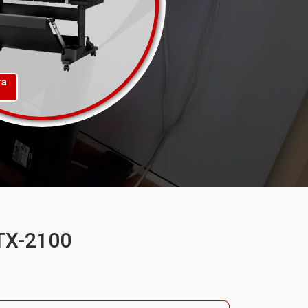
та
TX-2100