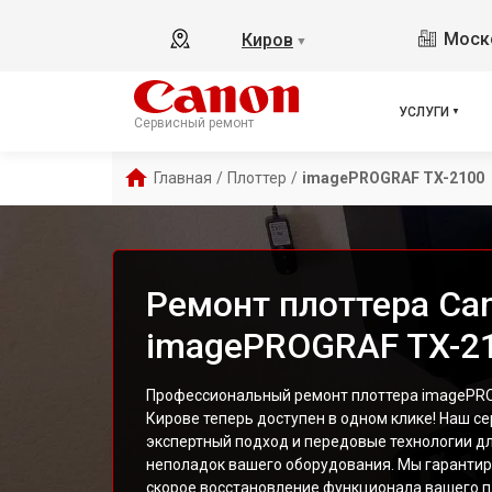
Моско
Киров
▼
УСЛУГИ
Сервисный ремонт
Главная
/
Плоттер
/
imagePROGRAF TX-2100
Ремонт плоттера Ca
imagePROGRAF TX-21
Профессиональный ремонт плоттера imagePRO
Кирове теперь доступен в одном клике! Наш с
экспертный подход и передовые технологии д
неполадок вашего оборудования. Мы гарантир
скорое восстановление функционала вашего п