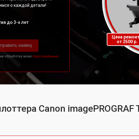
мся о каждой детали!
ия до 3-х лет
Цена ремон
от 2500 р.
править заявку
 на обработку моих
персональных
плоттера Canon imagePROGRAF 