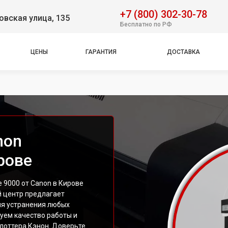
+7 (800) 302-30-78
вская улица, 135
Бесплатно по РФ
ЦЕНЫ
ГАРАНТИЯ
ДОСТАВКА
non
рове
 9000 от Canon в Кирове
й центр предлагает
ля устранения любых
уем качество работы и
лоттера Кэнон. Доверьте