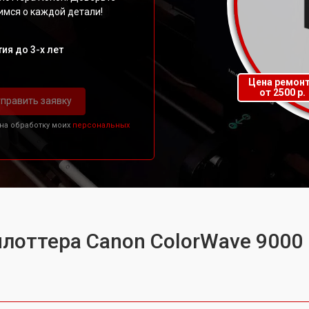
мся о каждой детали!
ия до 3-х лет
Цена ремон
от 2500 р.
править заявку
 на обработку моих
персональных
плоттера Canon ColorWave 9000