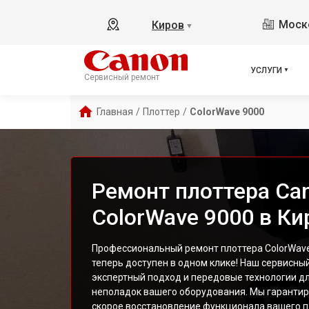
Моско
Киров
▼
УСЛУГИ
Сервисный ремонт
Главная
/
Плоттер
/
ColorWave 9000
Ремонт плоттера Ca
ColorWave 9000 в Ки
Профессиональный ремонт плоттера ColorWave
теперь доступен в одном клике! Наш сервисны
экспертный подход и передовые технологии д
неполадок вашего оборудования. Мы гарантир
скорое восстановление функционала вашего п