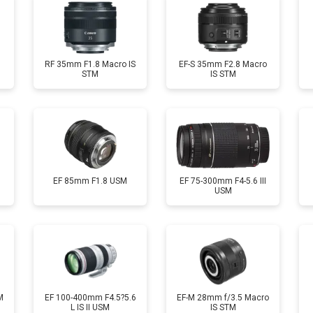
RF 35mm F1.8 Macro IS
EF-S 35mm F2.8 Macro
STM
IS STM
EF 85mm F1.8 USM
EF 75-300mm F4-5.6 III
USM
M
EF 100-400mm F4.5?5.6
EF-M 28mm f/3.5 Macro
L IS II USM
IS STM