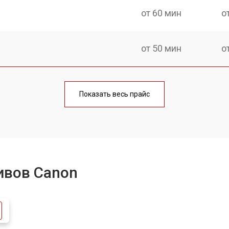
от 60 мин
о
от 50 мин
о
лаги
от 60 мин
о
Показать весь прайс
от 50 мин
о
от 80 мин
о
ивов Canon
от 40 мин
о
лизатора
от 80 мин
о