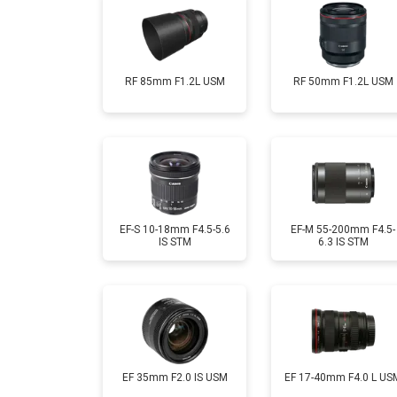
RF 85mm F1.2L USM
RF 50mm F1.2L USM
EF-S 10-18mm F4.5-5.6
EF-M 55-200mm F4.5-
IS STM
6.3 IS STM
EF 35mm F2.0 IS USM
EF 17-40mm F4.0 L US