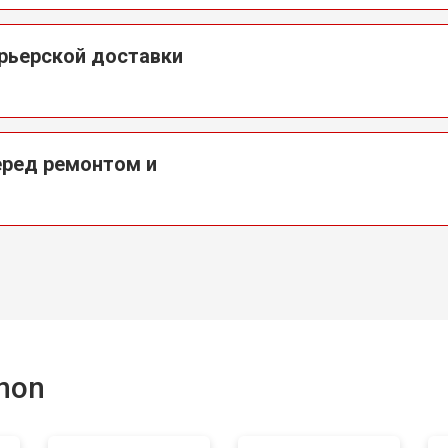
урьерской доставки
еред ремонтом и
non