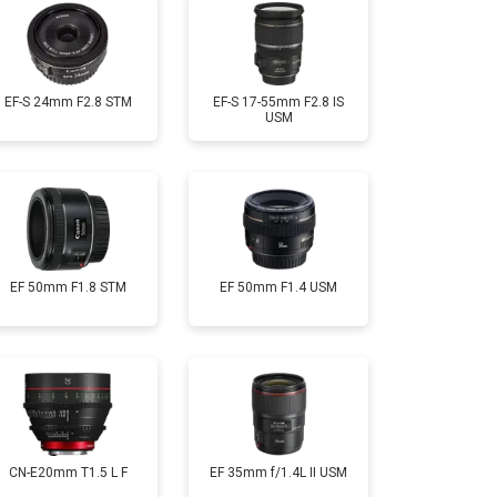
EF-S 24mm F2.8 STM
EF-S 17-55mm F2.8 IS
USM
EF 50mm F1.8 STM
EF 50mm F1.4 USM
CN-E20mm T1.5 L F
EF 35mm f/1.4L II USM