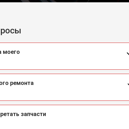
просы
а моего
ого ремонта
бретать запчасти