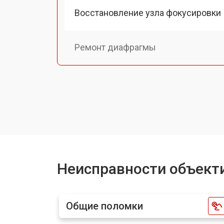
Восстановление узла фокусировки
Ремонт диафрагмы
Восстановление после попадания в
Чистка от пыли объектива Canon
Юстировка объектива Canon
Неисправности объект
Замена байонета
Общие поломки
Ремонт шлейфа оптического стаби