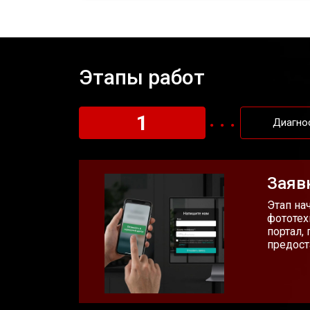
Этапы работ
1
Диагно
Заяв
Этап на
фототех
портал,
предост