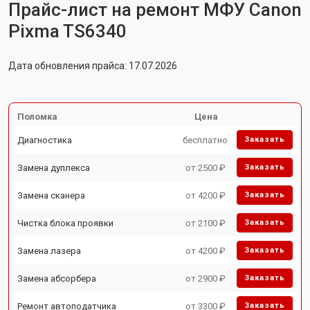
Прайс-лист на ремонт МФУ Canon
Pixma TS6340
Дата обновления прайса: 17.07.2026
Поломка
Цена
Диагностика
бесплатно
Заказать
Замена дуплекса
от 2500 ₽
Заказать
Замена сканера
от 4200 ₽
Заказать
Чистка блока проявки
от 2100 ₽
Заказать
Замена лазера
от 4200 ₽
Заказать
Замена абсорбера
от 2900 ₽
Заказать
Ремонт автоподатчика
от 3300 ₽
Заказать