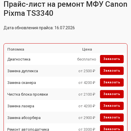
Прайс-лист на ремонт МФУ Canon
Pixma TS3340
Дата обновления прайса: 16.07.2026
Поломка
Цена
Диагностика
бесплатно
Заказать
Замена дуплекса
от 2500 ₽
Заказать
Замена сканера
от 4200 ₽
Заказать
Чистка блока проявки
от 2100 ₽
Заказать
Замена лазера
от 4200 ₽
Заказать
Замена абсорбера
от 2900 ₽
Заказать
Ремонт автоподатчика
от 3300 ₽
Заказать