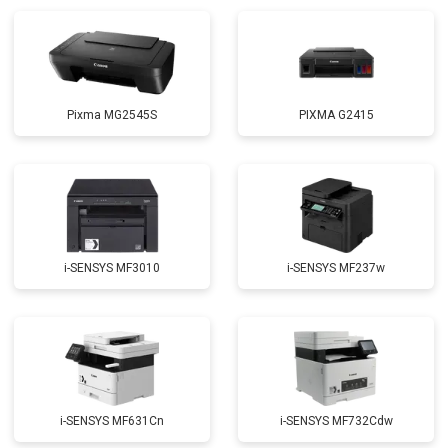
Pixma MG2545S
PIXMA G2415
i-SENSYS MF3010
i-SENSYS MF237w
i-SENSYS MF631Cn
i-SENSYS MF732Cdw