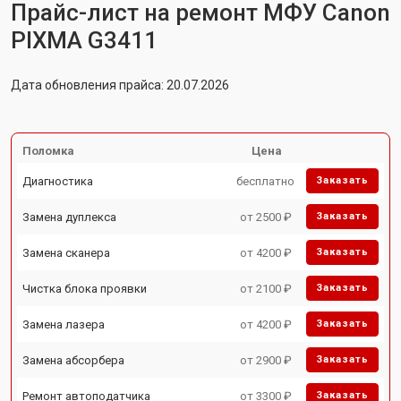
Прайс-лист на ремонт МФУ Canon
PIXMA G3411
Дата обновления прайса: 20.07.2026
Поломка
Цена
Диагностика
бесплатно
Заказать
Замена дуплекса
от 2500 ₽
Заказать
Замена сканера
от 4200 ₽
Заказать
Чистка блока проявки
от 2100 ₽
Заказать
Замена лазера
от 4200 ₽
Заказать
Замена абсорбера
от 2900 ₽
Заказать
Ремонт автоподатчика
от 3300 ₽
Заказать