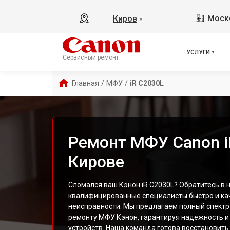
Моско
Киров
▼
УСЛУГИ
Сервисный ремонт
Главная
/
МФУ
/
iR C2030L
Ремонт МФУ Canon i
Кирове
Сломался ваш Кэнон iR C2030L? Обратитесь в н
квалифицированные специалисты быстро и ка
неисправности. Мы предлагаем полный спектр
ремонту МФУ Кэнон, гарантируя надежность и
устройств. Наша команда готова восстановит