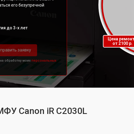
аться его безупречной
ия до 3-х лет
Цена ремон
от 2100 р.
править заявку
 на обработку моих
персональных
МФУ Canon iR C2030L