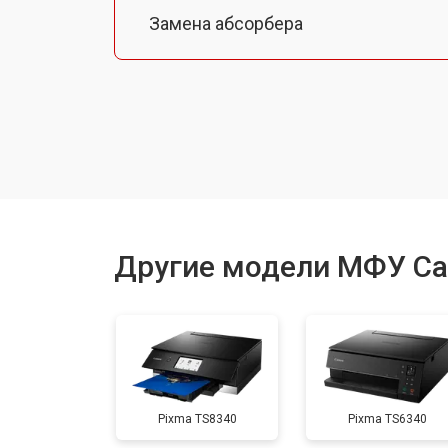
Замена абсорбера
Ремонт автоподатчика
Замена тормозной площадки
Замена термопленки
Другие модели МФУ C
Замена печки
Замена печатной головки
Pixma TS8340
Pixma TS6340
Замена каретки