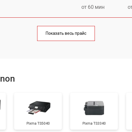
от 60 мин
о
от 100 мин
о
Показать весь прайс
от 60 мин
о
от 110 мин
о
anon
от 60 мин
о
от 100 мин
о
Pixma TS5040
Pixma TS3340
от 60 мин
о