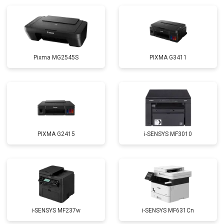
Pixma MG2545S
PIXMA G3411
PIXMA G2415
i-SENSYS MF3010
i-SENSYS MF237w
i-SENSYS MF631Cn