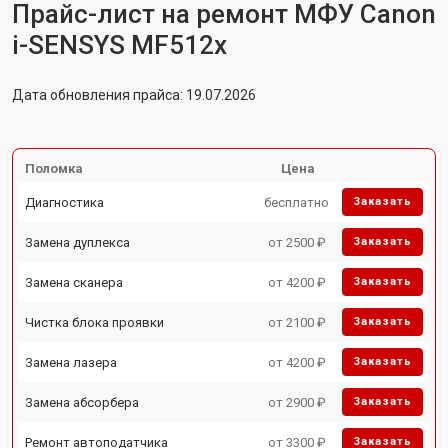
Прайс-лист на ремонт МФУ Canon
i-SENSYS MF512x
Дата обновления прайса: 19.07.2026
Поломка
Цена
Диагностика
бесплатно
Заказать
Замена дуплекса
от 2500 ₽
Заказать
Замена сканера
от 4200 ₽
Заказать
Чистка блока проявки
от 2100 ₽
Заказать
Замена лазера
от 4200 ₽
Заказать
Замена абсорбера
от 2900 ₽
Заказать
Ремонт автоподатчика
от 3300 ₽
Заказать