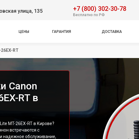
+7 (800) 302-30-78
вская улица, 135
Бесплатно по РФ
ЦЕНЫ
ГАРАНТИЯ
ДОСТАВКА
T-26EX-RT
и Canon
6EX-RT в
ite MT-26EX-RT в Кирове?
Кэнон встречаются с
и надежное обслуживание,