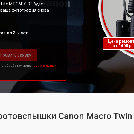
 Lite MT-26EX-RT будет
ы ваша фотография снова
ия до 3-х лет
Цена ремон
от 1400 р.
править заявку
 на обработку моих
персональных
фотовспышки Canon Macro Twin 