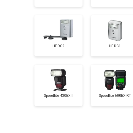
HF-DC2
HF-DC1
Speedlite 430EX II
Speedlite 600EX-RT