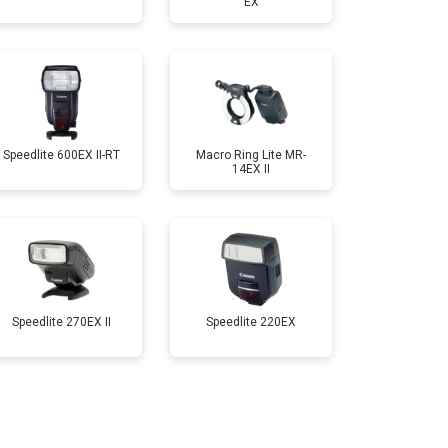
EX
Speedlite 600EX II-RT
Macro Ring Lite MR-
14EX II
Speedlite 270EX II
Speedlite 220EX