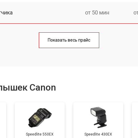
тчика
от 50 мин
о
от 70 мин
о
Показать весь прайс
пышек Canon
Speedlite 550EX
Speedlite 430EX