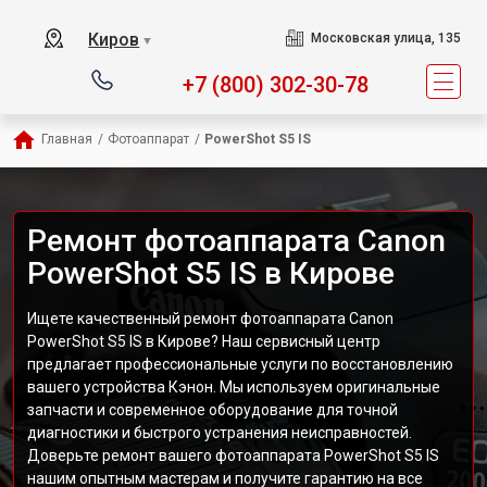
Киров
Московская улица, 135
▼
+7 (800) 302-30-78
Главная
/
Фотоаппарат
/
PowerShot S5 IS
Ремонт фотоаппарата Canon
PowerShot S5 IS в Кирове
Ищете качественный ремонт фотоаппарата Canon
PowerShot S5 IS в Кирове? Наш сервисный центр
предлагает профессиональные услуги по восстановлению
вашего устройства Кэнон. Мы используем оригинальные
запчасти и современное оборудование для точной
диагностики и быстрого устранения неисправностей.
Доверьте ремонт вашего фотоаппарата PowerShot S5 IS
нашим опытным мастерам и получите гарантию на все