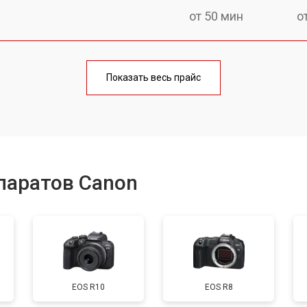
от 50 мин
о
от 80 мин
о
Показать весь прайс
от 50 мин
о
от 100 мин
о
паратов Canon
от 70 мин
о
от 80 мин
о
EOS R10
EOS R8
от 70 мин
о