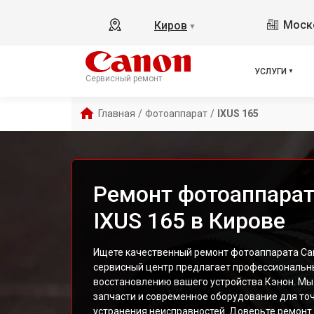
Моско
Киров
▼
УСЛУГИ
Сервисный ремонт
Главная
/
Фотоаппарат
/
IXUS 165
Ремонт фотоаппарат
IXUS 165 в Кирове
Ищете качественный ремонт фотоаппарата Can
сервисный центр предлагает профессиональны
восстановлению вашего устройства Кэнон. Мы
запчасти и современное оборудование для точ
устранения неисправностей. Доверьте ремонт