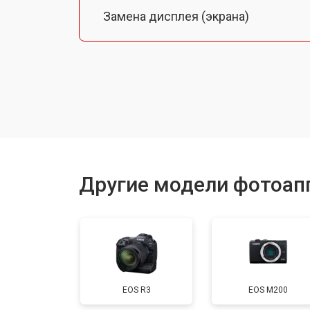
Замена дисплея (экрана)
Замена микрофона
Замена кнопки включения
Замена байонета
Другие модели фотоап
Замена платы отсека карты памяти
Замена затвора
EOS R3
EOS M200
Замена CCD/CMOS матрицы