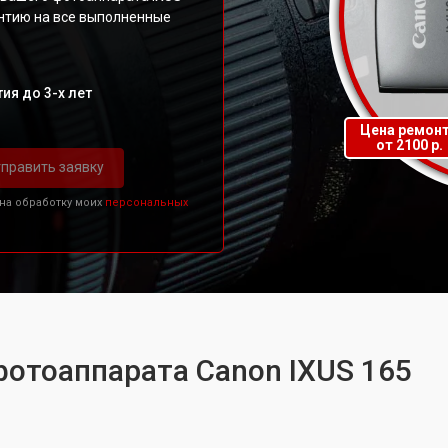
нтию на все выполненные
ия до 3-х лет
Цена ремон
от 2100 р.
править заявку
 на обработку моих
персональных
фотоаппарата Canon IXUS 165