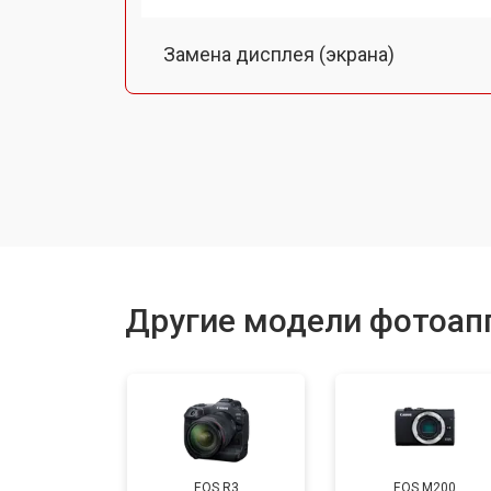
Замена дисплея (экрана)
Замена микрофона
Замена кнопки включения
Замена байонета
Другие модели фотоап
Замена платы отсека карты памяти
Замена затвора
EOS R3
EOS M200