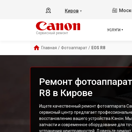
Моско
Киров
▼
УСЛУГИ
Сервисный ремонт
Главная
/
Фотоаппарат
/
EOS R8
Ремонт фотоаппарат
R8 в Кирове
Ищете качественный ремонт фотоаппарата Ca
сервисный центр предлагает профессиональны
восстановлению вашего устройства Кэнон. Мы
запчасти и современное оборудование для точ
устранения неисправностей. Доверьте ремонт