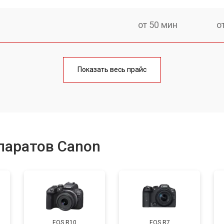
от 50 мин
о
от 80 мин
о
Показать весь прайс
от 50 мин
о
от 100 мин
о
паратов Canon
от 70 мин
о
от 80 мин
о
EOS R10
EOS R7