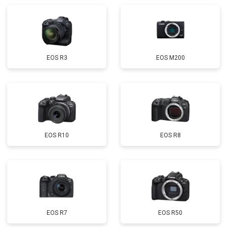
EOS R3
EOS M200
EOS R10
EOS R8
EOS R7
EOS R50